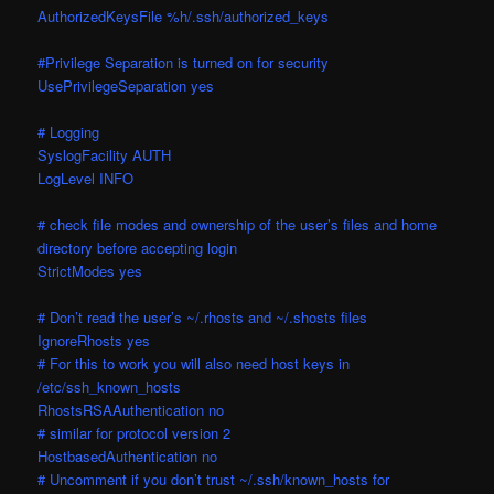
AuthorizedKeysFile %h/.ssh/authorized_keys
#Privilege Separation is turned on for security
UsePrivilegeSeparation yes
# Logging
SyslogFacility AUTH
LogLevel INFO
# check file modes and ownership of the user’s files and home
directory before accepting login
StrictModes yes
# Don’t read the user’s ~/.rhosts and ~/.shosts files
IgnoreRhosts yes
# For this to work you will also need host keys in
/etc/ssh_known_hosts
RhostsRSAAuthentication no
# similar for protocol version 2
HostbasedAuthentication no
# Uncomment if you don’t trust ~/.ssh/known_hosts for