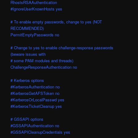
RhostsRSAAuthentication
#IgnoreUserKnownHosts yes
# To enable empty passwords, change to yes (NOT
RECOMMENDED)
PermitEmptyPasswords no
# Change to yes to enable challenge-response passwords
(beware issues with
# some PAM modules and threads)
ChallengeResponseAuthentication no
# Kerberos options
#KerberosAuthentication no
#KerberosGetAFSToken no
#KerberosOrLocalPasswd yes
#KerberosTicketCleanup yes
# GSSAPI options
#GSSAPIAuthentication no
#GSSAPICleanupCredentials yes