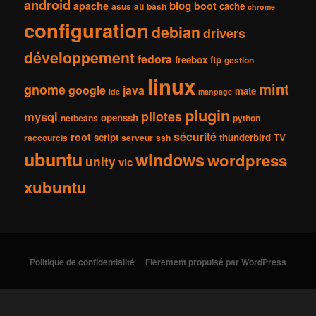
android
blog
apache
boot
cache
asus
ati
bash
chrome
configuration
debian
drivers
développement
fedora
freebox
ftp
gestion
linux
mint
gnome
google
java
mate
ide
manpage
plugin
pilotes
mysql
openssh
netbeans
python
sécurité
root
script
thunderbird
TV
raccourcis
serveur
ssh
ubuntu
windows
wordpress
unity
vlc
xubuntu
Politique de confidentialité
Fièrement propulsé par WordPress