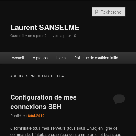
Aller
Aller
au
au
Rech
contenu
contenu
principal
secondaire
Laurent SANSELME
Quand il y en a pour 01 il y en a pour 10
Menu
Accueil
A propos
Liens
Politique de confidentialité
principal
ARCHIVES PAR MOT-CLÉ :
RSA
Configuration de mes
connexions SSH
Publié le
18/04/2012
J’administre tous mes serveurs (tous sous Linux) en ligne de
commande. L’interface graphique consomme en effet beaucoup