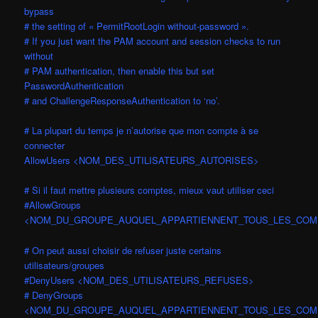
bypass
# the setting of « PermitRootLogin without-password ».
# If you just want the PAM account and session checks to run
without
# PAM authentication, then enable this but set
PasswordAuthentication
# and ChallengeResponseAuthentication to ‘no’.
# La plupart du temps je n’autorise que mon compte à se
connecter
AllowUsers <NOM_DES_UTILISATEURS_AUTORISES>
# Si il faut mettre plusieurs comptes, mieux vaut utiliser ceci
#AllowGroups
<NOM_DU_GROUPE_AUQUEL_APPARTIENNENT_TOUS_LES_COM
# On peut aussi choisir de refuser juste certains
utilisateurs/groupes
#DenyUsers <NOM_DES_UTILISATEURS_REFUSES>
# DenyGroups
<NOM_DU_GROUPE_AUQUEL_APPARTIENNENT_TOUS_LES_COM