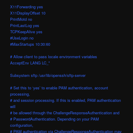
X11Forwarding yes
X11DisplayOffset 10
PrintMotd no
PrintLastLog yes
TCPKeepAlive yes
#UseLogin no
#MaxStartups 10:30:60
# Allow client to pass locale environment variables
AcceptEnv LANG LC_*
Subsystem sftp /usr/lib/openssh/sftp-server
# Set this to ‘yes’ to enable PAM authentication, account
processing,
# and session processing. If this is enabled, PAM authentication
will
# be allowed through the ChallengeResponseAuthentication and
# PasswordAuthentication. Depending on your PAM
configuration,
# PAM authentication via ChallengeResponseAuthentication may