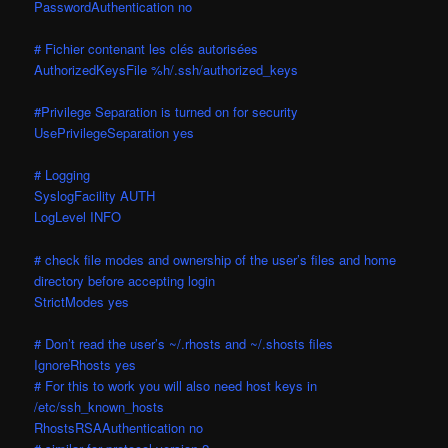
PasswordAuthentication no
# Fichier contenant les clés autorisées
AuthorizedKeysFile %h/.ssh/authorized_keys
#Privilege Separation is turned on for security
UsePrivilegeSeparation yes
# Logging
SyslogFacility AUTH
LogLevel INFO
# check file modes and ownership of the user’s files and home
directory before accepting login
StrictModes yes
# Don’t read the user’s ~/.rhosts and ~/.shosts files
IgnoreRhosts yes
# For this to work you will also need host keys in
/etc/ssh_known_hosts
RhostsRSAAuthentication no