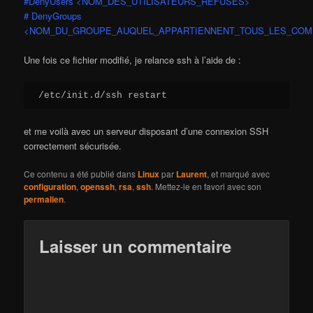
#DenyUsers <NOM_DES_UTILISATEURS_REFUSES>
# DenyGroups
<NOM_DU_GROUPE_AUQUEL_APPARTIENNENT_TOUS_LES_COM
Une fois ce fichier modifié, je relance ssh à l’aide de :
/etc/init.d/ssh restart
et me voilà avec un serveur disposant d’une connexion SSH
correctement sécurisée.
Ce contenu a été publié dans
Linux
par
Laurent
, et marqué avec
configuration
,
openssh
,
rsa
,
ssh
. Mettez-le en favori avec son
permalien
.
Laisser un commentaire