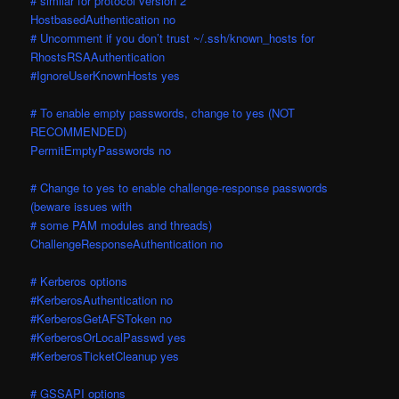
# similar for protocol version 2
HostbasedAuthentication no
# Uncomment if you don’t trust ~/.ssh/known_hosts for
RhostsRSAAuthentication
#IgnoreUserKnownHosts yes
# To enable empty passwords, change to yes (NOT
RECOMMENDED)
PermitEmptyPasswords no
# Change to yes to enable challenge-response passwords
(beware issues with
# some PAM modules and threads)
ChallengeResponseAuthentication no
# Kerberos options
#KerberosAuthentication no
#KerberosGetAFSToken no
#KerberosOrLocalPasswd yes
#KerberosTicketCleanup yes
# GSSAPI options