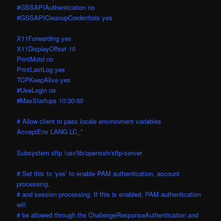
#GSSAPIAuthentication no
#GSSAPICleanupCredentials yes
X11Forwarding yes
X11DisplayOffset 10
PrintMotd no
PrintLastLog yes
TCPKeepAlive yes
#UseLogin no
#MaxStartups 10:30:60
# Allow client to pass locale environment variables
AcceptEnv LANG LC_*
Subsystem sftp /usr/lib/openssh/sftp-server
# Set this to ‘yes’ to enable PAM authentication, account
processing,
# and session processing. If this is enabled, PAM authentication
will
# be allowed through the ChallengeResponseAuthentication and