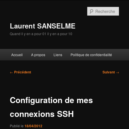
Aller
au
Rech
contenu
principal
Laurent SANSELME
Quand il y en a pour 01 il y en a pour 10
Menu
Accueil
A propos
Liens
Politique de confidentialité
principal
Navigation
←
Précédent
Suivant
→
des
articles
Configuration de mes
connexions SSH
Publié le
18/04/2012