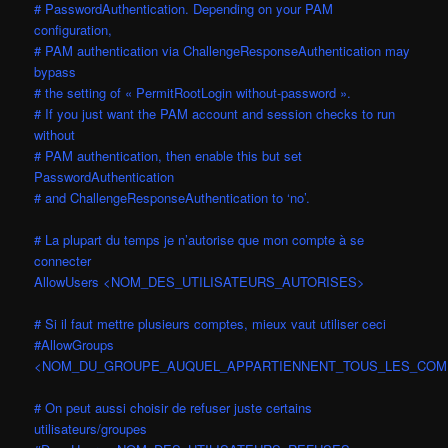
# PasswordAuthentication. Depending on your PAM
configuration,
# PAM authentication via ChallengeResponseAuthentication may
bypass
# the setting of « PermitRootLogin without-password ».
# If you just want the PAM account and session checks to run
without
# PAM authentication, then enable this but set
PasswordAuthentication
# and ChallengeResponseAuthentication to ‘no’.
# La plupart du temps je n’autorise que mon compte à se
connecter
AllowUsers <NOM_DES_UTILISATEURS_AUTORISES>
# Si il faut mettre plusieurs comptes, mieux vaut utiliser ceci
#AllowGroups
<NOM_DU_GROUPE_AUQUEL_APPARTIENNENT_TOUS_LES_COM
# On peut aussi choisir de refuser juste certains
utilisateurs/groupes