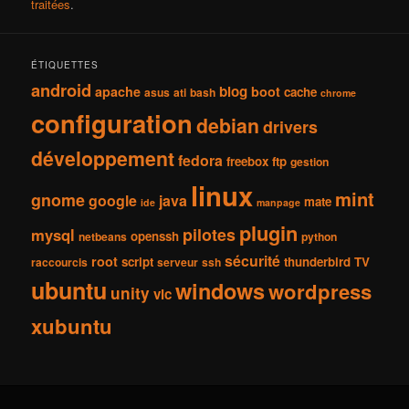
traitées
.
ÉTIQUETTES
android
blog
apache
boot
cache
asus
ati
bash
chrome
configuration
debian
drivers
développement
fedora
freebox
ftp
gestion
linux
mint
gnome
google
java
mate
ide
manpage
plugin
pilotes
mysql
openssh
netbeans
python
sécurité
root
script
thunderbird
TV
raccourcis
serveur
ssh
ubuntu
windows
wordpress
unity
vlc
xubuntu