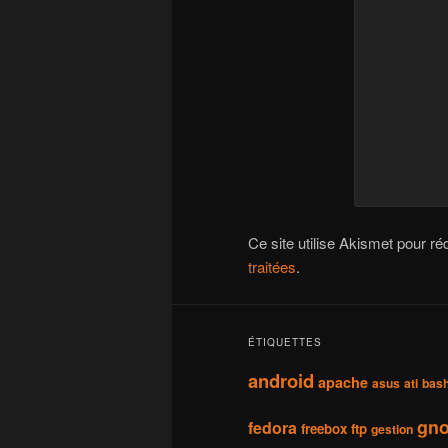
Ce site utilise Akismet pour ré
traitées
.
ÉTIQUETTES
android
apache
asus
ati
bas
gn
fedora
freebox
ftp
gestion