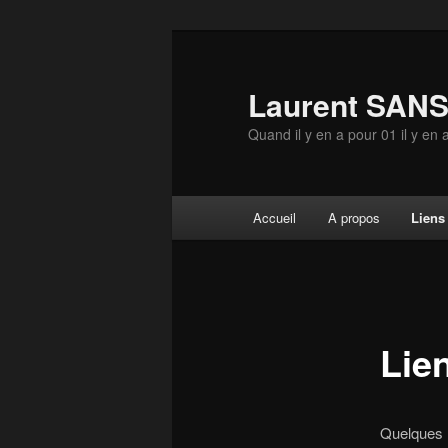
Aller
au
contenu
Laurent SAN
principal
Quand il y en a pour 01 il y en 
Menu
Accueil
A propos
Liens
principal
Lie
Quelques l