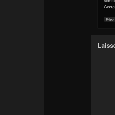
semble
Georg
Répo
Laiss