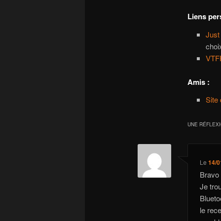
Liens per
Jus
choi
VTF
Amis :
Site
UNE RÉFLEX
Le
14/0
Bravo 
Je tro
Blueto
le rec