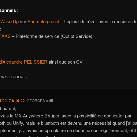
sonnels :
t Wake Up
sur
Sourceforge.net
– Logiciel de réveil avec la musique d
x
FAAS
– Plateforme de service (Out of Service)
 d’Alexandre PELISSIER
ainsi que son CV
ION SUR «
LIENS
»
1/2017 à 16:22
,
GEORGES
a dit :
Laurent,
uvais la MX Anywhere 2 super, avec la possibilité de connecter par
oth ou Unify, mais le bluetooth est devenu une nécessité quand j’ai 
epteur unify. J’avais ce pproblème de déconnexion régulièrement, et il