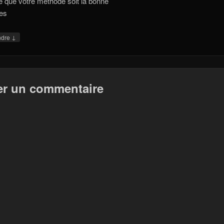
 que votre méthode soit la bonne
es
↓
ndre
er un commentaire