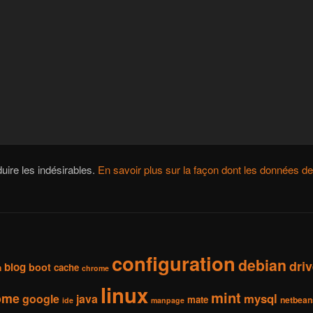
duire les indésirables.
En savoir plus sur la façon dont les données 
configuration
debian
dri
blog
boot
cache
h
chrome
linux
mint
ome
mysql
google
java
mate
netbean
ide
manpage