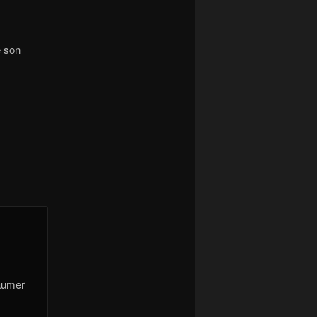
e son
paumer