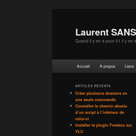
Aller
Aller
au
au
contenu
contenu
Laurent SAN
principal
secondaire
Quand il y en a pour 01 il y en 
Menu
Accueil
A propos
Liens
principal
ARTICLES RÉCENTS
Créer plusieurs dossiers en
une seule commande
Connaître le chemin absolu
d’un script à l’intérieur de
celui-ci
Installer le plugin Freebox sur
VLC