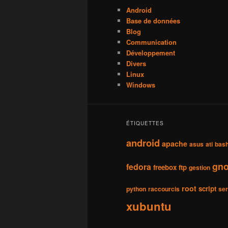
Android
Base de données
Blog
Communication
Développement
Divers
Linux
Windows
ÉTIQUETTES
android
apache
asus
ati
bas
gn
fedora
freebox
ftp
gestion
root
script
python
raccourcis
se
xubuntu