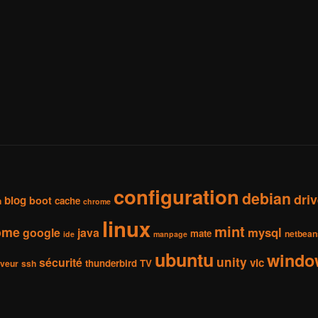
configuration
debian
dri
blog
boot
cache
h
chrome
linux
mint
ome
mysql
google
java
mate
netbean
ide
manpage
ubuntu
windo
unity
sécurité
vlc
thunderbird
TV
rveur
ssh