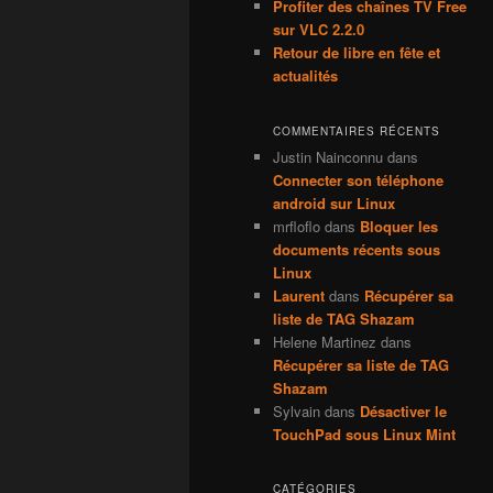
Profiter des chaînes TV Free
sur VLC 2.2.0
Retour de libre en fête et
actualités
COMMENTAIRES RÉCENTS
Justin Nainconnu
dans
Connecter son téléphone
android sur Linux
mrfloflo
dans
Bloquer les
documents récents sous
Linux
Laurent
dans
Récupérer sa
liste de TAG Shazam
Helene Martinez
dans
Récupérer sa liste de TAG
Shazam
Sylvain
dans
Désactiver le
TouchPad sous Linux Mint
CATÉGORIES