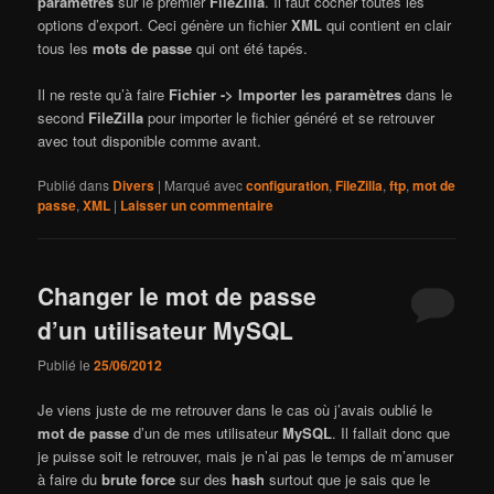
paramètres
sur le premier
FileZilla
. Il faut cocher toutes les
options d’export. Ceci génère un fichier
XML
qui contient en clair
tous les
mots de passe
qui ont été tapés.
Il ne reste qu’à faire
Fichier -> Importer les paramètres
dans le
second
FileZilla
pour importer le fichier généré et se retrouver
avec tout disponible comme avant.
Publié dans
Divers
|
Marqué avec
configuration
,
FileZilla
,
ftp
,
mot de
passe
,
XML
|
Laisser un commentaire
Changer le mot de passe
d’un utilisateur MySQL
Publié le
25/06/2012
Je viens juste de me retrouver dans le cas où j’avais oublié le
mot de passe
d’un de mes utilisateur
MySQL
. Il fallait donc que
je puisse soit le retrouver, mais je n’ai pas le temps de m’amuser
à faire du
brute force
sur des
hash
surtout que je sais que le