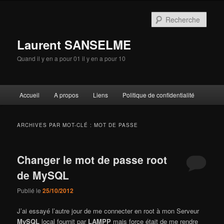
Aller
Aller
au
au
Rech
contenu
contenu
principal
secondaire
Laurent SANSELME
Quand il y en a pour 01 il y en a pour 10
Menu
Accueil
A propos
Liens
Politique de confidentialité
principal
ARCHIVES PAR MOT-CLÉ :
MOT DE PASSE
Changer le mot de passe root
de MySQL
Publié le
25/10/2012
J’ai essayé l’autre jour de me connecter en root à mon Serveur
MySQL
local fournit par
LAMPP
mais force était de me rendre