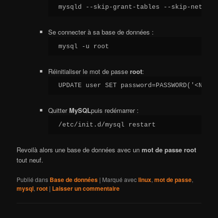
mysqld --skip-grant-tables --skip-networ
Se connecter à sa base de données :
mysql -u root
Réinitialiser le mot de passe
root
:
UPDATE user SET password=PASSWORD('<NOUV
Quitter
MySQL
puis redémarrer :
/etc/init.d/mysql restart
Revoilà alors une base de données avec un
mot de passe
root
tout neuf.
Publié dans
Base de données
|
Marqué avec
linux
,
mot de passe
,
mysql
,
root
|
Laisser un commentaire