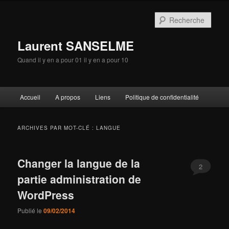
Aller
Aller
au
au
Rech
contenu
contenu
principal
secondaire
Laurent SANSELME
Quand il y en a pour 01 il y en a pour 10
Menu
Accueil
A propos
Liens
Politique de confidentialité
principal
ARCHIVES PAR MOT-CLÉ :
LANGUE
Changer la langue de la
2
partie administration de
WordPress
Publié le
09/02/2014