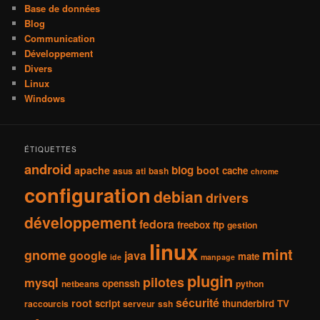
Base de données
Blog
Communication
Développement
Divers
Linux
Windows
ÉTIQUETTES
android
blog
apache
boot
cache
asus
ati
bash
chrome
configuration
debian
drivers
développement
fedora
freebox
ftp
gestion
linux
mint
gnome
google
java
mate
ide
manpage
plugin
pilotes
mysql
openssh
netbeans
python
sécurité
root
script
thunderbird
TV
raccourcis
serveur
ssh