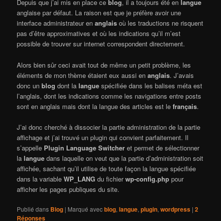
Depuis que j’ai mis en place ce
blog
, il a toujours été en
langue
anglaise par défaut. La raison est que je préfère avoir une
interface administrateur en
anglais
où les traductions ne risquent
pas d’être approximatives et où les indications qu’il m’est
possible de trouver sur internet correspondent directement.
Alors bien sûr ceci avait tout de même un petit problème, les
éléments de mon thème étaient eux aussi en
anglais
. J’avais
donc un
blog
dont la
langue
spécifiée dans les balises méta est
l’anglais, dont les indications comme les navigations entre posts
sont en anglais mais dont la langue des articles est le
français
.
J’ai donc cherché à dissocier la partie administration de la partie
affichage et j’ai trouvé un plugin qui convient parfaitement. Il
s’appelle
Plugin Language Switcher
et permet de sélectionner
la
langue
dans laquelle on veut que la partie d’administration soit
affichée, sachant qu’il utilise de toute façon la langue spécifiée
dans la variable
WP_LANG
du fichier
wp-config.php
pour
afficher les pages publiques du site.
Publié dans
Blog
|
Marqué avec
blog
,
langue
,
plugin
,
wordpress
|
2
Réponses