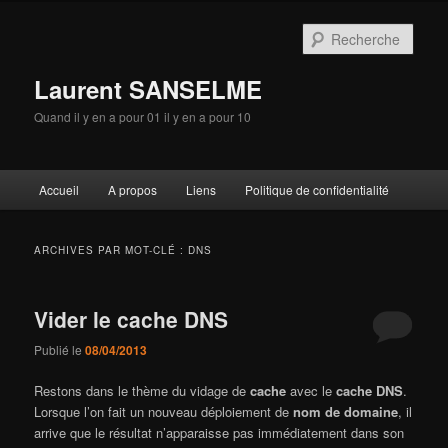
Aller
Aller
au
au
Rech
contenu
contenu
principal
secondaire
Laurent SANSELME
Quand il y en a pour 01 il y en a pour 10
Menu
Accueil
A propos
Liens
Politique de confidentialité
principal
ARCHIVES PAR MOT-CLÉ :
DNS
Vider le cache DNS
Publié le
08/04/2013
Restons dans le thème du vidage de
cache
avec le
cache DNS
.
Lorsque l’on fait un nouveau déploiement de
nom de domaine
, il
arrive que le résultat n’apparaisse pas immédiatement dans son