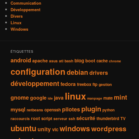
Communication
Développement
Divers
Linux
Windows
ÉTIQUETTES
android
blog
apache
boot
cache
asus
ati
bash
chrome
configuration
debian
drivers
développement
fedora
freebox
ftp
gestion
linux
mint
gnome
google
java
mate
ide
manpage
plugin
pilotes
mysql
openssh
netbeans
python
sécurité
root
script
thunderbird
TV
raccourcis
serveur
ssh
ubuntu
windows
wordpress
unity
vlc