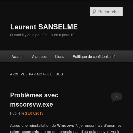
Aller
Aller
au
au
Rech
contenu
contenu
principal
secondaire
Laurent SANSELME
Quand il y en a pour 01 il y en a pour 10
Menu
Accueil
A propos
Liens
Politique de confidentialité
principal
ARCHIVES PAR MOT-CLÉ :
BUG
Problèmes avec
5
mscorsvw.exe
Publié le
25/07/2013
Après une réinstallation de
Windows 7
, je rencontrais d’énormes
ralentissements
. Je ne comprenais pas d’où cela pouvait venir