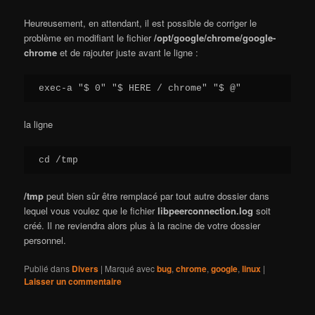
Heureusement, en attendant, il est possible de corriger le
problème en modifiant le fichier
/opt/google/chrome/google-
chrome
et de rajouter juste avant le ligne :
exec-a "$ 0" "$ HERE / chrome" "$ @"
la ligne
cd /tmp
/tmp
peut bien sûr être remplacé par tout autre dossier dans
lequel vous voulez que le fichier
libpeerconnection.log
soit
créé. Il ne reviendra alors plus à la racine de votre dossier
personnel.
Publié dans
Divers
|
Marqué avec
bug
,
chrome
,
google
,
linux
|
Laisser un commentaire