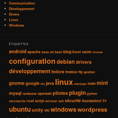
Communication
Développement
Divers
Linux
Windows
ÉTIQUETTES
android
blog
apache
boot
cache
asus
ati
bash
chrome
configuration
debian
drivers
développement
fedora
freebox
ftp
gestion
linux
mint
gnome
google
java
mate
ide
manpage
plugin
pilotes
mysql
openssh
netbeans
python
sécurité
root
script
thunderbird
TV
raccourcis
serveur
ssh
ubuntu
windows
wordpress
unity
vlc