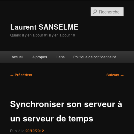
Aller
au
Rech
contenu
principal
Laurent SANSELME
Quand il y en a pour 01 il y en a pour 10
Menu
Accueil
A propos
Liens
Politique de confidentialité
principal
Navigation
←
Précédent
Suivant
→
des
articles
Synchroniser son serveur à
un serveur de temps
Publié le
20/10/2012