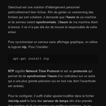
Owncloud est une solution d’hébergement personnel
particulièrement bien fichue. Afin de garder un versionning des
fichiers qui soit cohérent, il demande que l’
heure
de sa machine
et du serveur soient
synchronisés
. L’
heure
de ma machine étant
la bonne, il ne m’a pas été dur de trouver le responsable de cette
erreur.
Pour synchroniser un serveur sans affichage graphique, on utilise
le logiciel
ntp
. Pour l’installer :
apt-get install ntp
NTP
signifie
Network Time Protocol
et est un
protocole
qui
permet de de
synchroniser
l’
heure
d’un ordinateur sur un autre
qui a une plus grande précision (ou en tout cas dont l’exactitude
est avérée).
Pour le configurer, il suffit d’aller ajouter/modifier dans le fichier
/etc/ntp.conf
la liste des
serveur de temps
afin d’en prendre
des proches de là où est pour une meilleure précision. Je ne