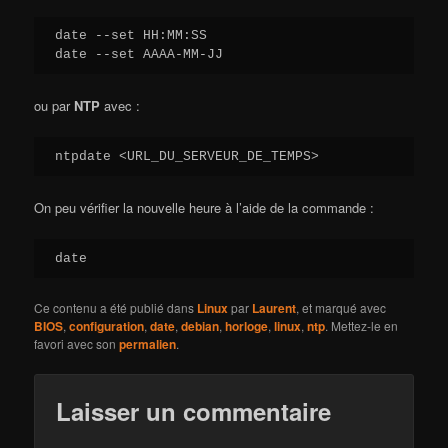
date --set HH:MM:SS

date --set AAAA-MM-JJ
ou par
NTP
avec :
ntpdate <URL_DU_SERVEUR_DE_TEMPS>
On peu vérifier la nouvelle heure à l’aide de la commande :
date
Ce contenu a été publié dans
Linux
par
Laurent
, et marqué avec
BIOS
,
configuration
,
date
,
debian
,
horloge
,
linux
,
ntp
. Mettez-le en
favori avec son
permalien
.
Laisser un commentaire