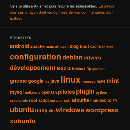
Ce site utilise Akismet pour réduire les indésirables.
En savoir
plus sur la façon dont les données de vos commentaires sont
traitées
.
ÉTIQUETTES
android
blog
apache
boot
cache
asus
ati
bash
chrome
configuration
debian
drivers
développement
fedora
freebox
ftp
gestion
linux
mint
gnome
google
java
mate
ide
manpage
plugin
pilotes
mysql
openssh
netbeans
python
sécurité
root
script
thunderbird
TV
raccourcis
serveur
ssh
ubuntu
windows
wordpress
unity
vlc
xubuntu