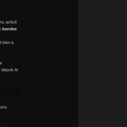
nc activé
es
bandes
t bien à
ce
 depuis le
menu