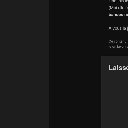
Une fois ic
(Moi elle
bandes n
A vous la 
Ce contenu 
le en favori
Laiss