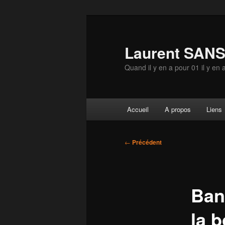
Aller
au
contenu
Laurent SAN
principal
Quand il y en a pour 01 il y en 
Menu
Accueil
A propos
Liens
principal
Navigation
←
Précédent
des
articles
Band
la b