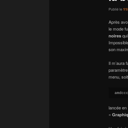
Publié le
11
Après avoi
le mode fu
noires
qui
Impossible 
son maxim
Il m’aura 
paramètre 
menu, soit
amdcc
lancée en 
«
Graphi