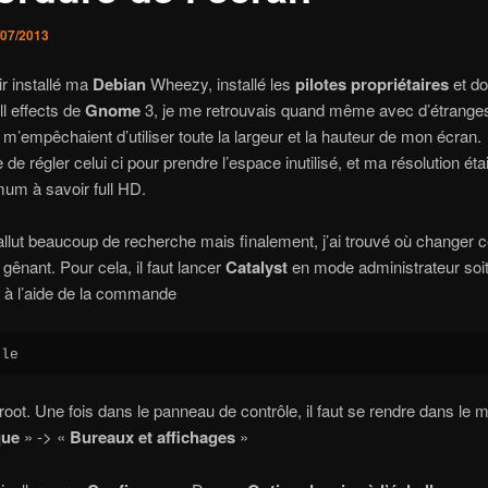
/07/2013
r installé ma
Debian
Wheezy, installé les
pilotes propriétaires
et do
ll effects de
Gnome
3, je me retrouvais quand même avec d’étrang
 m’empêchaient d’utiliser toute la largeur et la hauteur de mon écran.
de régler celui ci pour prendre l’espace inutilisé, et ma résolution étai
um à savoir full HD.
fallut beaucoup de recherche mais finalement, j’ai trouvé où changer 
gênant. Pour cela, il faut lancer
Catalyst
en mode administrateur soit
 à l’aide de la commande
cle
root. Une fois dans le panneau de contrôle, il faut se rendre dans le 
que
» -> «
Bureaux et affichages
»