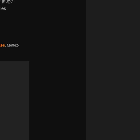
e jauge
 les
tes
. Mettez-