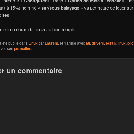
i, aller sur «
Configurer
« . Dans «
Option de mise à l’échelle
« , un
 était à 15%) nommé «
sur/sous balayage
» va permettre de jouer sur
oires
.
joie d’un écran de nouveau bien rempli.
a été publié dans
Linux
par
Laurent
, et marqué avec
ati
,
drivers
,
écran
,
linux
,
pilo
 avec son
permalien
.
er un commentaire